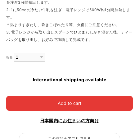
を注ぎ3分間抽出します。
2. 1に50ccの冷たい牛乳を注ぎ、電子レンジで500W約1分間加熱しま
す。
＊温まりすぎたり、吹きこぼれたり等、火傷にご注意ください。
3. 電子レンジから取り出しスプーンでひとまわしかき混ぜた後、ティー
バッグを取り出し、お好みで加糖して完成です。
数量
International shipping available
Add to cart
日本国内にお住まいの方向け
この商品をアプリで見る