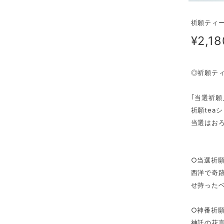
祈願ティー
¥2,18
◎祈願ティ
｢当選祈願
祈願tea
当選はお
○当選祈願
西洋で奇
せ持った
○神番祈願
神託の花