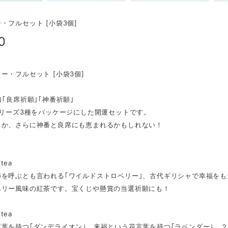
・フルセット [小袋3個]
0
ー・フルセット [小袋3個]
｣｢良席祈願｣｢神番祈願｣
シリーズ3種をパッケージにした開運セットです。
ろか、さらに神番と良席にも恵まれるかもしれない！
tea
跡を呼ぶとも言われる｢ワイルドストロベリー｣、古代ギリシャで幸福をも
ベリー風味の紅茶です。宝くじや懸賞の当選祈願にも！
tea
言葉を持つ｢ダンデライオン｣、来福という花言葉を持つ｢ラベンダー｣、