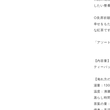
したい整
○良席祈願
幸せをも
な紅茶で
「アソー
【内容量
ティーバッ
【淹れ方
湯量：130
温度：沸騰
蒸らし時間
茶葉の量：
備考：高