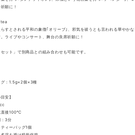
番祈願に！
tea
たらすとされる平和の象徴｢オリーブ｣、邪気を祓うとも言われる華やかな
す。ライブやコンサート、舞台の良席祈願に！
トセット」で別商品との組み合わせも可能です。
】
グ：1.5g×2個×3種
の目安】
cc
直後100℃
：3分
ティーバッグ1個
温多湿を避け暗所保管