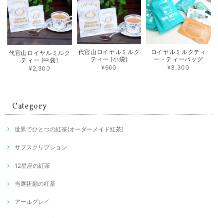
代官山ロイヤルミルク
ロイヤルミルクティ
代官山ロイヤルミルク
ティー [小袋]
ー・ティーバッグ
ティー [中袋]
¥660
¥3,300
¥2,300
Category
世界でひとつの紅茶(オーダーメイド紅茶)
サブスクリプション
12星座の紅茶
当選祈願の紅茶
アールグレイ