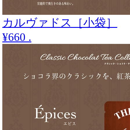
カルヴァドス［小袋］
¥660
.