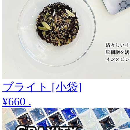
ブライト [小袋]
¥660
.