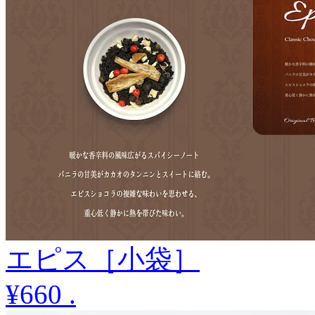
エピス［小袋］
¥660
.