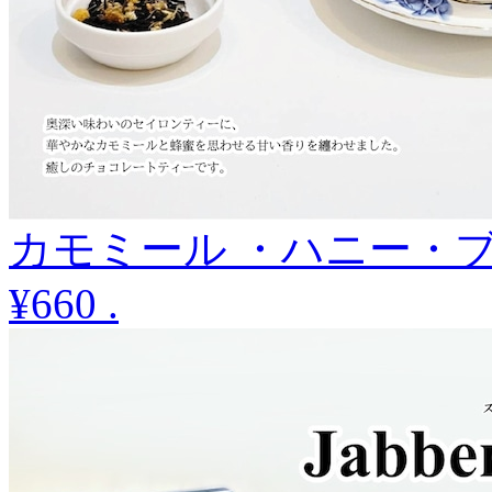
カモミール ・ハニー・ブ
¥660
.