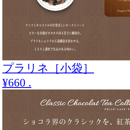
プラリネ［小袋］
¥660
.